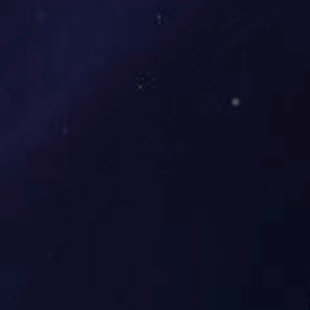
荣誉资质
星空app官方在线入口-星空(中国) 作为中国领先的IT网络系统
专业服务及解决方案的服务商，在路由交换、无线网络、统一
通信、网络安全、网络管理等领域拥有专业的技术解决方案和
专业服务的经验。
ISO认证
星空app官方在线入口-星空(中
7
国)
大解决方案
以客户为中心、服务只有起点，满意没有终点！