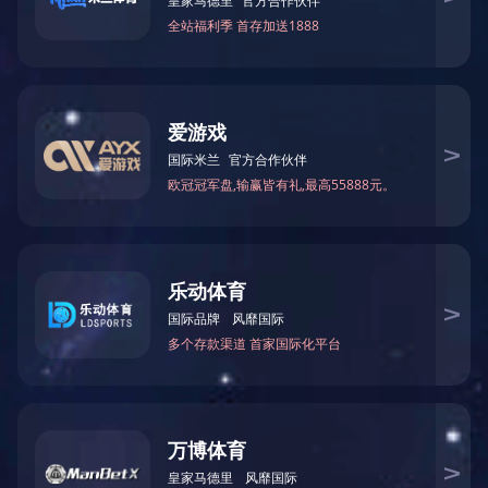
工程案例
进一步了解

国内案例
国外案例
关于我们

关于我们
进一步了解

公司简介
星空app官方在线入口
荣誉资质
发展历程